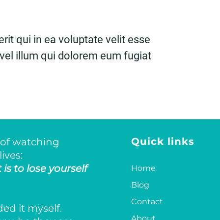
it qui in ea voluptate velit esse
vel illum qui dolorem eum fugiat
Quick links
 of watching
ives:
 is to lose yourself
Home
Blog
Contact
ed it myself.
About